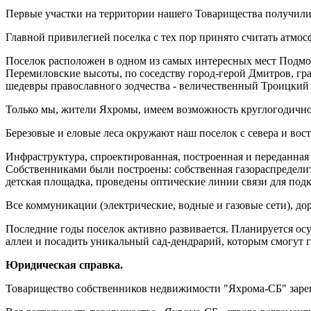
Первые участки на территории нашего Товарищества получили
Главной привилегией поселка с тех пор принято считать атмо
Поселок расположен в одном из самых интересных мест Подмос
Перемиловские высоты, по соседству город-герой Дмитров, г
шедевры православного зодчества - величественный Троицкий
Только мы, жители Яхромы, имеем возможность круглогодично
Березовые и еловые леса окружают наш поселок с севера и во
Инфраструктура, спроектированная, построенная и переданная
Собственниками были построены: собственная газораспределит
детская площадка, проведены оптические линии связи для по
Все коммуникации (электрические, водные и газовые сети), до
Последние годы поселок активно развивается. Планируется ос
аллеи и посадить уникальный сад-дендрарий, которым смогут 
Юридическая справка.
Товарищество собственников недвижимости "Яхрома-СБ" зарег