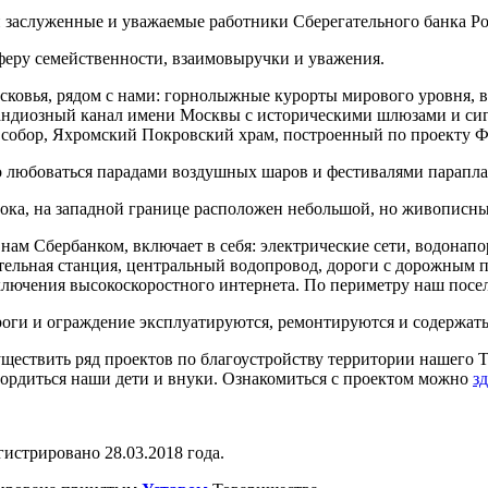
 заслуженные и уважаемые работники Сберегательного банка Ро
сферу семейственности, взаимовыручки и уважения.
ковья, рядом с нами: горнолыжные курорты мирового уровня, в
рандиозный канал имени Москвы с историческими шлюзами и сиг
 собор, Яхромский Покровский храм, построенный по проекту Ф
 любоваться парадами воздушных шаров и фестивалями парапла
стока, на западной границе расположен небольшой, но живописн
 нам Сбербанком, включает в себя: электрические сети, водона
ельная станция, центральный водопровод, дороги с дорожным п
дключения высокоскоростного интернета. По периметру наш пос
роги и ограждение эксплуатируются, ремонтируются и содержатьс
уществить ряд проектов по благоустройству территории нашего
гордиться наши дети и внуки. Ознакомиться с проектом можно
зд
истрировано 28.03.2018 года.