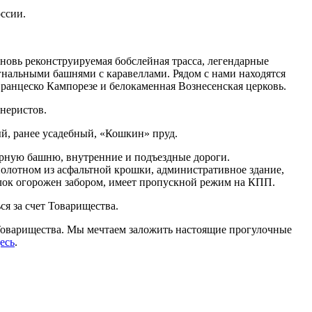
ссии.
новь реконструируемая бобслейная трасса, легендарные
нальными башнями с каравеллами. Рядом с нами находятся
ранцеско Кампорезе и белокаменная Вознесенская церковь.
неристов.
ый, ранее усадебный, «Кошкин» пруд.
порную башню, внутренние и подъездные дороги.
олотном из асфальтной крошки, административное здание,
елок огорожен забором, имеет пропускной режим на КПП.
я за счет Товарищества.
 Товарищества. Мы мечтаем заложить настоящие прогулочные
есь
.