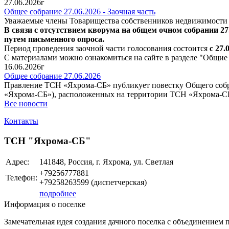
27.06.2026г
Общее собрание 27.06.2026 - Заочная часть
Уважаемые члены Товарищества собственников недвижимости 
В связи с отсутствием кворума на общем очном собрании 27
путем письменного опроса.
Период проведения заочной части голосования состоится
с 27.
С материалами можно ознакомиться на сайте в разделе "Общие
16.06.2026г
Общее собрание 27.06.2026
Правление ТСН «Яхрома-СБ» публикует
повестку Общего соб
«Яхрома-СБ»), расположенных на территории ТСН «Яхрома-СБ».
Все новости
Контакты
ТСН "Яхрома-СБ"
Адрес:
141848, Россия, г. Яхрома, ул. Светлая
+79256777881
Телефон:
+79258263599 (диспетчерская)
подробнее
Информация о поселке
Замечательная идея создания дачного поселка с объединением