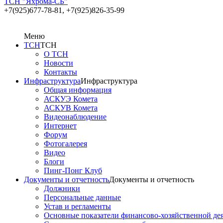
ТСН "Яхрома-СБ"
+7(925)677-78-81,
+7(925)826-35-99
Меню
ТСН
ТСН
О ТСН
Новости
Контакты
Инфраструктура
Инфраструктура
Общая информация
АСКУЭ Комета
АСКУВ Комета
Видеонаблюдение
Интернет
Форум
Фотогалерея
Видео
Блоги
Пинг-Понг Клуб
Документы и отчетность
Документы и отчетность
Должники
Персональные данные
Устав и регламенты
Основные показатели финансово-хозяйственной де