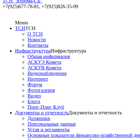
ТСН "Яхрома-СБ"
+7(925)677-78-81,
+7(925)826-35-99
Меню
ТСН
ТСН
О ТСН
Новости
Контакты
Инфраструктура
Инфраструктура
Общая информация
АСКУЭ Комета
АСКУВ Комета
Видеонаблюдение
Интернет
Форум
Фотогалерея
Видео
Блоги
Пинг-Понг Клуб
Документы и отчетность
Документы и отчетность
Должники
Персональные данные
Устав и регламенты
Основные показатели финансово-хозяйственной де