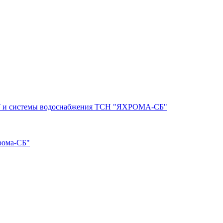
ВЗУ и системы водоснабжения ТСН "ЯХРОМА-СБ"
рома-СБ"