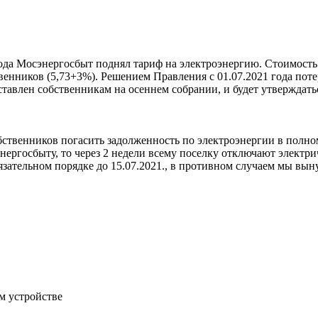
ода Мосэнергосбыт поднял тариф на электроэнергию. Стоимость 1
нников (5,73+3%). Решением Правления с 01.07.2021 года потер
ставлен собственникам на осеннем собрании, и будет утверждат
обственников погасить задолженность по электроэнергии в полно
энергосбыту, то через 2 недели всему поселку отключают элект
обязательном порядке до 15.07.2021., в противном случаем мы в
м устройстве