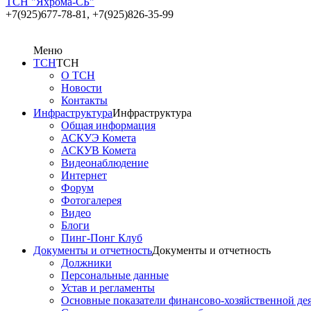
ТСН "Яхрома-СБ"
+7(925)677-78-81,
+7(925)826-35-99
Меню
ТСН
ТСН
О ТСН
Новости
Контакты
Инфраструктура
Инфраструктура
Общая информация
АСКУЭ Комета
АСКУВ Комета
Видеонаблюдение
Интернет
Форум
Фотогалерея
Видео
Блоги
Пинг-Понг Клуб
Документы и отчетность
Документы и отчетность
Должники
Персональные данные
Устав и регламенты
Основные показатели финансово-хозяйственной де