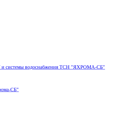
ВЗУ и системы водоснабжения ТСН "ЯХРОМА-СБ"
рома-СБ"