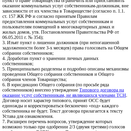
пункт о праве Товарищества ограничить или приостановить
оказание коммунальных услуг собственникам-должникам, вне
зависимости от их членства в Товариществе (согласно п. 1.1.
ст. 157 ЖК РФ и согласно принятым Правилам
предоставления коммунальных услуг собственникам и
пользователям помещений в многоквартирных домах и
жилых домов, утв. Постановлением Правительства РФ от
06.05.2011 г. № 354);
3. Изъят пункт о лишении должников (при непогашенной
задолженности более 3-х месяцев) права голосовать на Общем
собрании собственников;
4. Доработан пункт о хранении личных данных
собственников;
5. Принципиально разделены и подробно описаны механизмы
проведения Общего собрания собственников и Общего
собрания членов Товарищества;
6. В юрисдикцию Общего собрания (по просьбе ряда
собственников) внесено утверждение
Типового договора на
оказание услуг собственникам, не являющихся членами ТСН
.
Договор носит характер типового, принят ОСС будет
единожды и корректироваться бесконечно «под» каждого
собственника не будет. Текст договора прилагается к тексту
Устава для ознакомления.
7. Расширен перечень вопросов, утверждение которых
возможно только при одобрении 2/3 (двумя третями) голосов