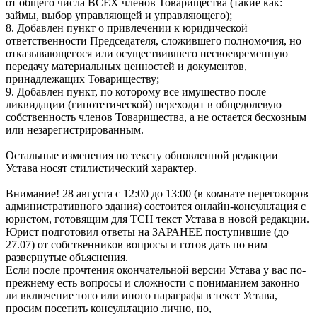
от общего числа ВСЕХ членов Товарищества (такие как:
займы, выбор управляющей и управляющего);
8. Добавлен пункт о привлечении к юридической
ответственности Председателя, сложившего полномочия, но
отказывающегося или осуществившего несвоевременную
передачу материальных ценностей и документов,
принадлежащих Товариществу;
9. Добавлен пункт, по которому все имущество после
ликвидации (гипотетической) переходит в общедолевую
собственность членов Товарищества, а не остается бесхозным
или незарегистрированным.
Остальные изменения по тексту обновленной редакции
Устава носят стилистический характер.
Внимание! 28 августа с 12:00 до 13:00 (в комнате переговоров
административного здания) состоится онлайн-консультация с
юристом, готовящим для ТСН текст Устава в новой редакции.
Юрист подготовил ответы на ЗАРАНЕЕ поступившие (до
27.07) от собственников вопросы и готов дать по ним
развернутые объяснения.
Если после прочтения окончательной версии Устава у вас по-
прежнему есть вопросы и сложности с пониманием законно
ли включение того или иного параграфа в текст Устава,
просим посетить консультацию лично, но,